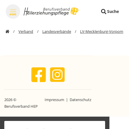
Suche
MENÜ
zum Inhalt springen
Verband
Landesverbände
LV-Mecklenburg-Vorpomme
2026 ©
Impressum
|
Datenschutz
|
Berufsverband HEP
zurück
nach
oben