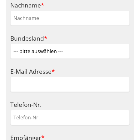
Pflichtfeld
Nachname
*
Pflichtfeld
Bundesland
*
Pflichtfeld
E-Mail Adresse
*
Telefon-Nr.
Pflichtfeld
Empfänger
*