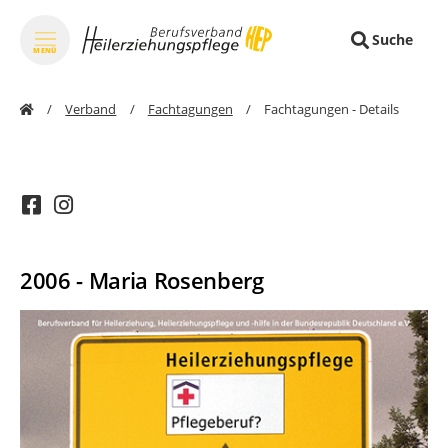
Suche
MENÜ
zum Inhalt springen
zum
Verband
Fachtagungen
Fachtagungen - Details
2006 - Maria Rosenberg