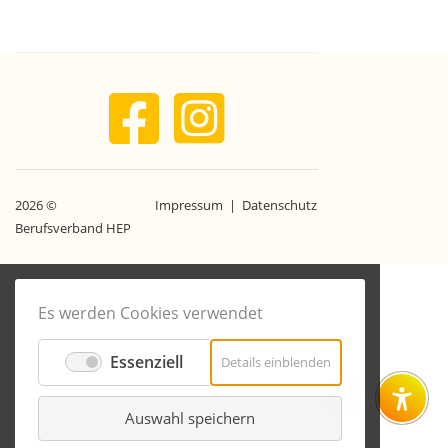
2026 ©
Impressum
|
Datenschutz
|
Berufsverband HEP
zurück
nach
oben
Es werden Cookies verwendet
Essenziell
für
Details einblenden
Essenziell
Auswahl speichern