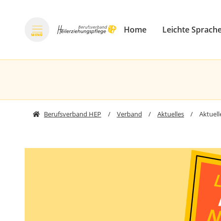
Home
Leichte Sprach
Navigation überspringen
MENÜ
zum Inhalt springen
Berufsverband HEP
Verband
Aktuelles
Aktuell