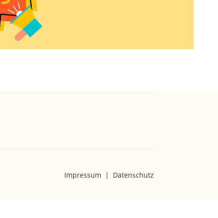
Impressum
|
Datenschutz
|
zurück
nach