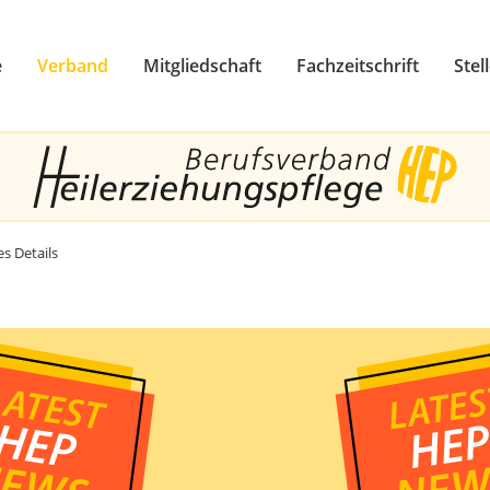
e
Verband
Mitgliedschaft
Fachzeitschrift
Stel
zum Footer springen
es Details