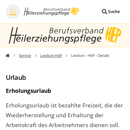
Suche
MENÜ
zum Inhalt springen
zum Fo
Service
Lexikon HEP
Lexikon - HEP - Details
Urlaub
Erholungsurlaub
Erholungsurlaub ist bezahlte Freizeit, die der
Wiederherstellung und Erhaltung der
Arbeitskraft des Arbeitnehmers dienen soll.