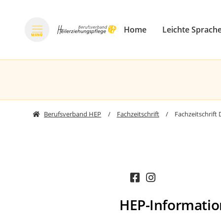
Home
Leichte Sprach
Navigation überspringen
MENÜ
zum Inhalt springen
Berufsverband HEP
Fachzeitschrift
Fachzeitschrift 
HEP-Informatio