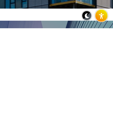
LOREM IPSUM DOLOR
Einfach, innovativ, und
unbegrenzte
Möglichkeiten
Lorem ipsum dolor sit amet, consetetur
sadipscing
elitr, sed diam nonumy eirmod
tempor invidunt ut labore et dolore magna