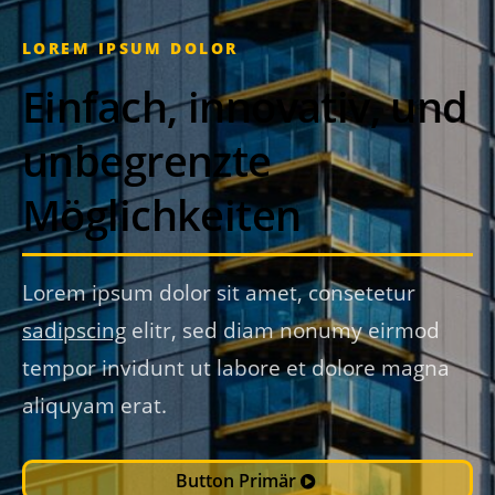
LOREM IPSUM DOLOR
Einfach, innovativ, und
unbegrenzte
Möglichkeiten
Lorem ipsum dolor sit amet, consetetur
sadipscing
elitr, sed diam nonumy eirmod
tempor invidunt ut labore et dolore magna
aliquyam erat.
Button Primär