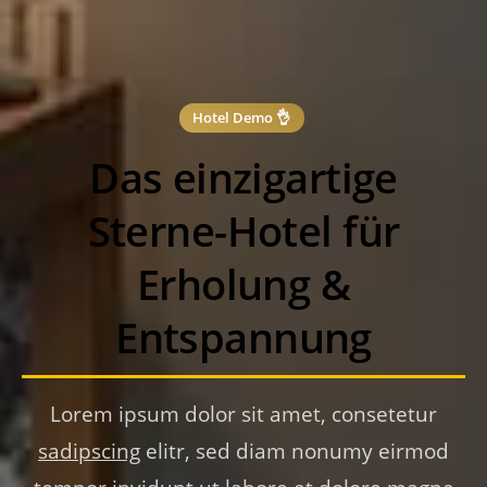
Hotel Demo 👌
Das einzigartige
Sterne-Hotel für
Erholung &
Entspannung
Lorem ipsum dolor sit amet, consetetur
sadipscing
elitr, sed diam nonumy eirmod