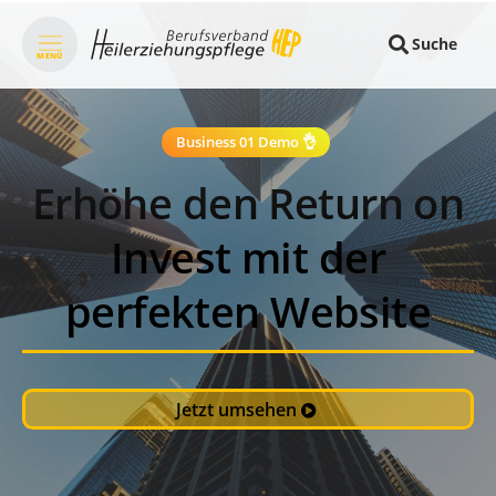
Suche
MENÜ
Business 01 Demo 👌
Erhöhe den Return on
Invest mit der
perfekten Website
Jetzt umsehen